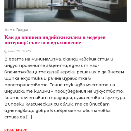
Дом и Градина
Как да впишеш индийски килим в модерен
интериор: съвети и вдъхновение
май 29, 2025
В ерата на минимализма, скандинавския стил и
индустриалните акценти, едно от най-
впечатляващите дизайнерски решения е да внесем
щипка екзотика и ръчна изработка в
пространството. Точно тук идва мястото на
индийските килими – произведения на изкуството,
които съчетават традиция, изящество и култура.
Въпреки класическия си облик, те се вписват
изненадващо добре в съвременна обстановка,
стига да […]
READ MORE