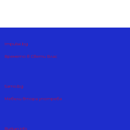
Impulse.bg
Времето в Свети Влас
Samo.bg
Мебели втора употреба
Burkan.info