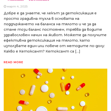
март 4, 2025
Добре е да знаете, че лекът за детоксикация е
просто градивна тухла в основата на
поддържането на баланса на тялото и че за да
стане този баланс постоянен, трябва да водите
здравословен начин на живот. Можете да получите
ефективна детоксикация на тялото, като
използвате един или повече от методите по-долу:
Какво е Кетоксант? Кетоксант са […]
READ MORE