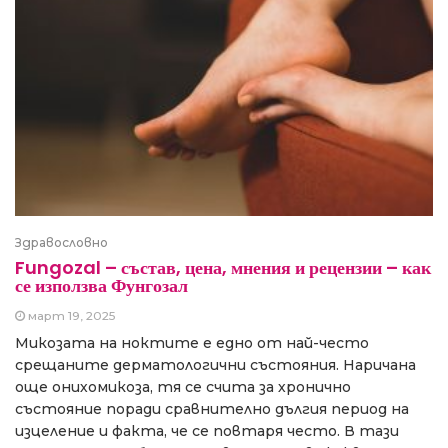
Здравословно
Fungozal – състав, цена, мнения и рецензии – как
се използва Фунгозал
март 19, 2025
Микозата на ноктите е едно от най-често
срещаните дерматологични състояния. Наричана
още онихомикоза, тя се счита за хронично
състояние поради сравнително дългия период на
изцеление и факта, че се повтаря често. В тази