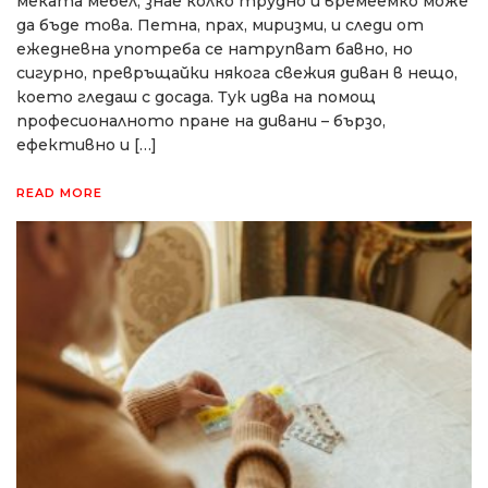
меката мебел, знае колко трудно и времеемко може
да бъде това. Петна, прах, миризми, и следи от
ежедневна употреба се натрупват бавно, но
сигурно, превръщайки някога свежия диван в нещо,
което гледаш с досада. Тук идва на помощ
професионалното пране на дивани – бързо,
ефективно и […]
READ MORE