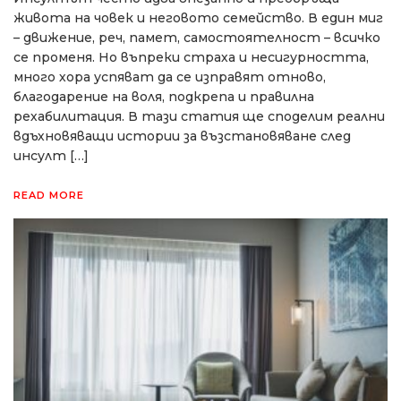
живота на човек и неговото семейство. В един миг
– движение, реч, памет, самостоятелност – всичко
се променя. Но въпреки страха и несигурността,
много хора успяват да се изправят отново,
благодарение на воля, подкрепа и правилна
рехабилитация. В тази статия ще споделим реални
вдъхновяващи истории за възстановяване след
инсулт […]
READ MORE