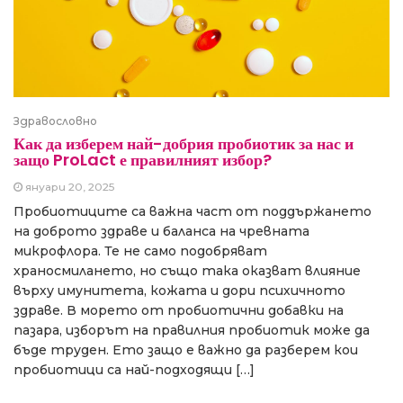
Здравословно
Как да изберем най-добрия пробиотик за нас и
защо ProLact е правилният избор?
януари 20, 2025
Пробиотиците са важна част от поддържането
на доброто здраве и баланса на чревната
микрофлора. Те не само подобряват
храносмилането, но също така оказват влияние
върху имунитета, кожата и дори психичното
здраве. В морето от пробиотични добавки на
пазара, изборът на правилния пробиотик може да
бъде труден. Ето защо е важно да разберем кои
пробиотици са най-подходящи […]