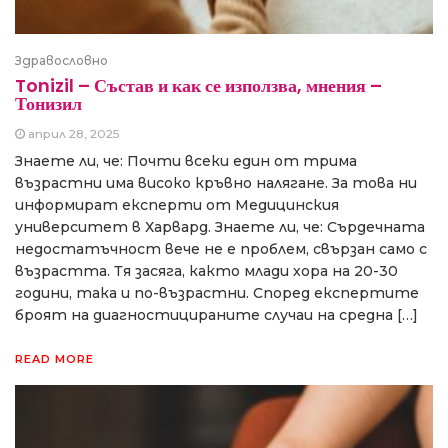
Здравословно
Tonizil – Състав и как се използва, мнения –
Тонизил
април 28, 2025
Знаете ли, че: Почти всеки един от трима
възрастни има високо кръвно налягане. За това ни
информират експерти от Медицинския
университет в Харвард. Знаете ли, че: Сърдечната
недостатъчност вече не е проблем, свързан само с
възрастта. Тя засяга, както млади хора на 20-30
години, така и по-възрастни. Според експертите
броят на диагностицираните случаи на средна […]
READ MORE