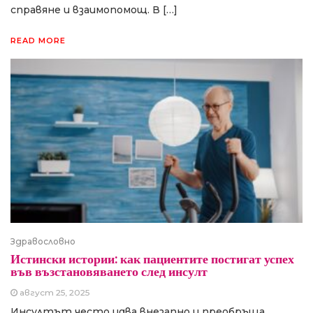
справяне и взаимопомощ. В […]
READ MORE
Здравословно
Истински истории: как пациентите постигат успех
във възстановяването след инсулт
август 25, 2025
Инсултът често идва внезапно и преобръща