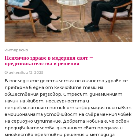
Интересно
Психично здраве в модерния свят –
предизвикателства и решения
декември 12, 2025
В последните десетилетия психичното здраве се
превърна в една от ключовите теми на
обществения разговор. Стресът, динамичният
начин на живот, несигурността и
непрекъснатият поток от информация поставят
емоционалната устойчивост на съвременния човек
на сериозно изпитание. Добрата новина е, че освен
предизвикателства, днешният свят предлага и
множество ефективни решения и методи за