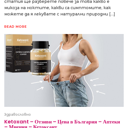
статия ще разберете повече за това какво е
микоза на ноктите, какви са симптомите, как
можете да я лекувате с натурални природни […]
READ MORE
Здравословно
Ketoxant – Отзиви – Цена в България – Аптеки
– Мнения – Кетоксант