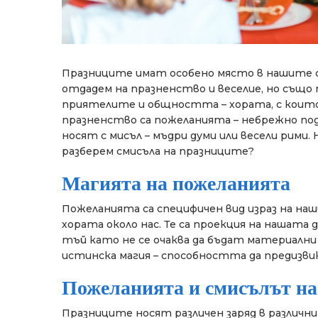
Празниците имат особено място в нашите съ
отдадем на празненство и веселие, но същ
приятелите и общността – хората, с които
празненство са пожеланията – небрежно под
носят с мисъл – мъдри думи или весели рими.
разберем смисъла на празниците?
Магията на пожеланията
Пожеланията са специфичен вид израз на наши
хората около нас. Те са проекция на нашата
тъй като не се очаква да бъдат материални 
истинска магия – способността да предизви
Пожеланията и смисълът на
Празниците носят различен заряд в различн