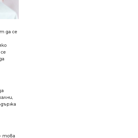
т да се
яко
 се
да
за
ални,
съдържа
– това