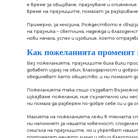
е време за общуване, празнуване и опиянени
време на празниците, помагат за разкриван
Примерно, за мнозина, Рождеството е свърза
на празника – светлина, надежда и благоден
нови начала, успех и изобилие, което отразяв
Как пожеланията променят 
Без пожеланията, празниците биха били про
добавят израз на обич, благодарност и доб
обединяват като общество, и ни помагат да
Пожеланията така също създават възможнос
изказваме пожелания, ние съзнателно или не
ни помага да разберем по-добре себе си и да
Магията на пожеланията лежи в тяхната сп
ни напомнят за нашата човечност, споделен
смисъла на празниците, но и укрепват наш
подпомагат нашето лично и общо благополуч