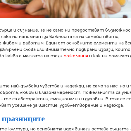
рца и съзнание. Те не само ни предоставят възможнос
о така ни напомнят за важността на семейството,
 живем и работим. Един от основните елементи на вс
хвърлени слова или внимателно подбрани изрази, които
 Но каква е магията на тези
пожелания
и как ни помагат 
те най-дълбоки чувства и надежди, не само за нас, но и 
 доброта, любов и благонамереност. Пожеланията са уник
– те са абстрактни, емоционални и духовни. В тях се 
кват усещане за щастие, удовлетворение и надежда.
 празниците
ите култури, но основната идея винаги остава същата 