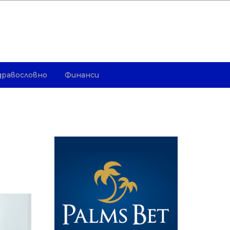
дравословно
Финанси