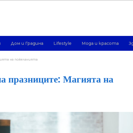
и
Дом и Градина
Lifestyle
Мода и красота
З
агията на пожеланията
на празниците: Магията на