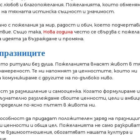
е с любов и благопожелания. Пожеланията, които обменя
е на тяхната истинска същност и значимост.
но с пожелания за мир, радост и обич, което подчертава
ствие. Също така,
Нова година
често се свързва с пожела
а идеята за възраждане и промяна.
празниците
сто ритуали без душа. Пожеланията внасят живот в тя
ронамереност. Те ни напомнят за ценностите, които ни
 комуникираме с другите на по-дълбоко ниво.
т за размишление и самооценка. Когато формулираме и
съзнателно разглеждаме своите ценности, цели и амбици
 определим по-ясно пътят в живота ни.
особност да придадат положителен заряд на празницит
и ценности и обща цел. Пожеланията не само разкрива
ите взаимоотношения, обогатяват нашата култура и
ие.