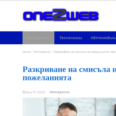
Интересно
Технологии
Автомобил
Home
Интересно
Разкриване на смисъла на празниците: М
Разкриване на смисъла 
пожеланията
юли 17, 2023
Интересно