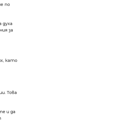
ме по
 духа
ния за
х, като
и. Това
е и да
т