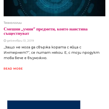
Технологии
Смешни „умни“ предмети, които наистина
съществуват
декември 13, 2019
„Защо не мога да свържа кората с яйца с
Интернет?“, се питат някои. Е, с този продукт
това вече е възможно.
READ MORE