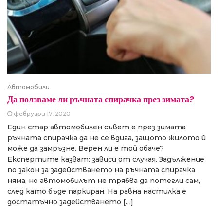
Автомобили
Да ползваме ли ръчната спирачка през зимата?
февруари 17, 2020
Един стар автомобилен съвет е през зимата
ръчната спирачка да не се вдига, защото жилото й
може да замръзне. Верен ли е той обаче?
Експертите казват: зависи от случая. Задължение
по закон за задействането на ръчната спирачка
няма, но автомобилът не трябва да потегли сам,
след като бъде паркиран. На равна настилка е
достатъчно задействането […]