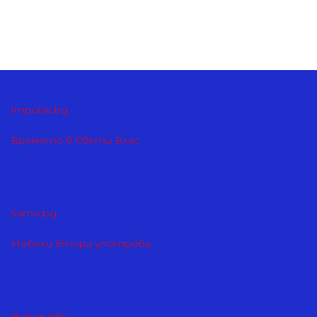
Impulse.bg
Времето в Свети Влас
Samo.bg
Мебели втора употреба
Burkan.info